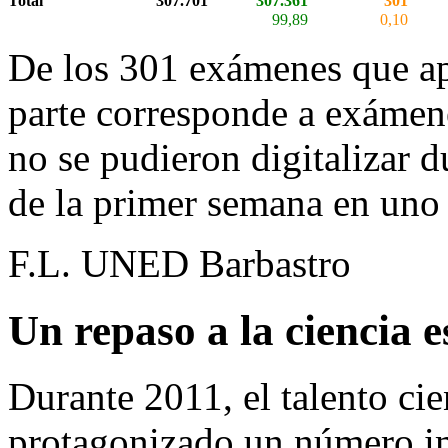
Total
307.701
307.361
301
99,89
0,10
De los 301 exámenes que apa
parte corresponde a exámen
no se pudieron digitalizar 
de la primer semana en uno 
F.L. UNED Barbastro
Un repaso a la ciencia 
Durante 2011, el talento cie
protagonizado un número im