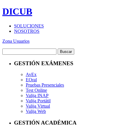
DICUB
SOLUCIONES
NOSOTROS
Zona Usuarios
GESTIÓN EXÁMENES
AvEx
EOral
Pruebas Presenciales
Test Online
Valija INAP
Valija Portátil
Valija Virtual
Valija Web
GESTIÓN ACADÉMICA