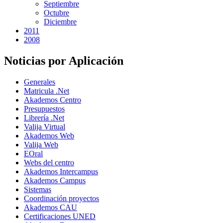
Septiembre
Octubre
Diciembre
2011
2008
Noticias por Aplicación
Generales
Matricula .Net
Akademos Centro
Presupuestos
Librería .Net
Valija Virtual
Akademos Web
Valija Web
EOral
Webs del centro
Akademos Intercampus
Akademos Campus
Sistemas
Coordinación proyectos
Akademos CAU
Certificaciones UNED