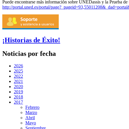
Puede encontrarse más información sobre UNEDassis y la Prueba de 
http://portal.uned.es/portal/page?_pageid=93,55011208&_dad=po
¡Historias de Éxito!
Noticias por fecha
2026
2025
2022
2021
2020
2019
2018
2017
Febrero
Marzo
Abril
Mayo
Septiembre