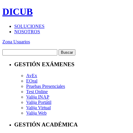
DICUB
SOLUCIONES
NOSOTROS
Zona Usuarios
GESTIÓN EXÁMENES
AvEx
EOral
Pruebas Presenciales
Test Online
Valija INAP
Valija Portátil
Valija Virtual
Valija Web
GESTIÓN ACADÉMICA