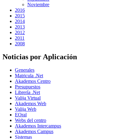
Noviembre
2016
2015
2014
2013
2012
2011
2008
Noticias por Aplicación
Generales
Matricula .Net
Akademos Centro
Presupuestos
Librería .Net
Valija Virtual
Akademos Web
Valija Web
EOral
Webs del centro
Akademos Intercampus
Akademos Campus
Sistemas