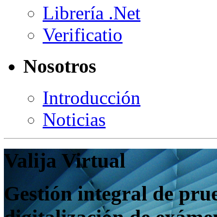
Librería .Net
Verificatio
Nosotros
Introducción
Noticias
Valija Virtual
Gestión integral de pru