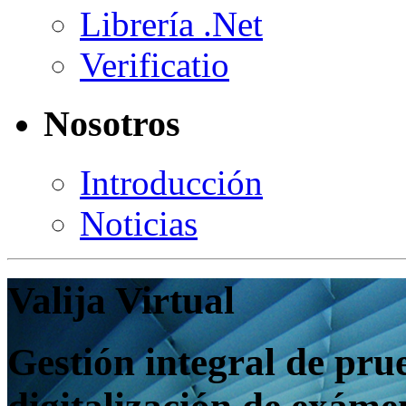
Librería .Net
Verificatio
Nosotros
Introducción
Noticias
Valija Virtual
Gestión integral de pru