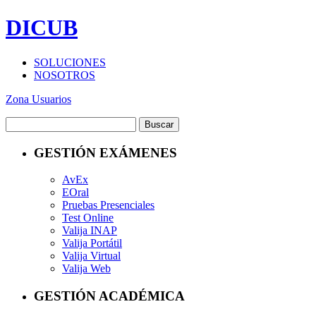
DICUB
SOLUCIONES
NOSOTROS
Zona Usuarios
GESTIÓN EXÁMENES
AvEx
EOral
Pruebas Presenciales
Test Online
Valija INAP
Valija Portátil
Valija Virtual
Valija Web
GESTIÓN ACADÉMICA