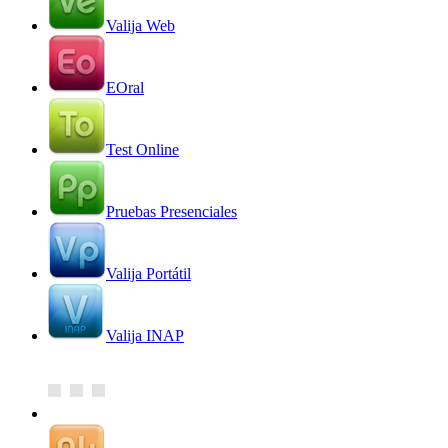
Valija Web
EOral
Test Online
Pruebas Presenciales
Valija Portátil
Valija INAP