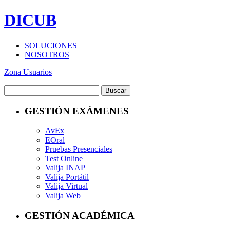
DICUB
SOLUCIONES
NOSOTROS
Zona Usuarios
GESTIÓN EXÁMENES
AvEx
EOral
Pruebas Presenciales
Test Online
Valija INAP
Valija Portátil
Valija Virtual
Valija Web
GESTIÓN ACADÉMICA