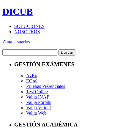
DICUB
SOLUCIONES
NOSOTROS
Zona Usuarios
GESTIÓN EXÁMENES
AvEx
EOral
Pruebas Presenciales
Test Online
Valija INAP
Valija Portátil
Valija Virtual
Valija Web
GESTIÓN ACADÉMICA